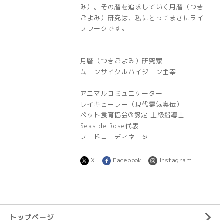
み）。その暦を追求していく月暦（つき
ごよみ）研究は、私にとってまさにライ
フワークです。
月暦（つきごよみ）研究家
ムーンサイクルハイジーン主宰
アニマルコミュニケーター
レイキヒーラー（現代霊気奥伝）
ペット食育協会®︎認定 上級指導士
Seaside Rose代表
フードコーディネーター
X
Facebook
Instagram
トップページ